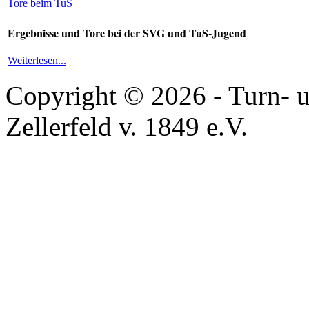
Tore beim TuS
Ergebnisse und Tore bei der SVG und TuS-Jugend
Weiterlesen...
Copyright © 2026 - Turn- u
Zellerfeld v. 1849 e.V.