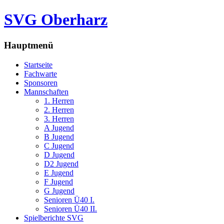
SVG Oberharz
Hauptmenü
Startseite
Fachwarte
Sponsoren
Mannschaften
1. Herren
2. Herren
3. Herren
A Jugend
B Jugend
C Jugend
D Jugend
D2 Jugend
E Jugend
F Jugend
G Jugend
Senioren Ü40 I.
Senioren Ü40 II.
Spielberichte SVG