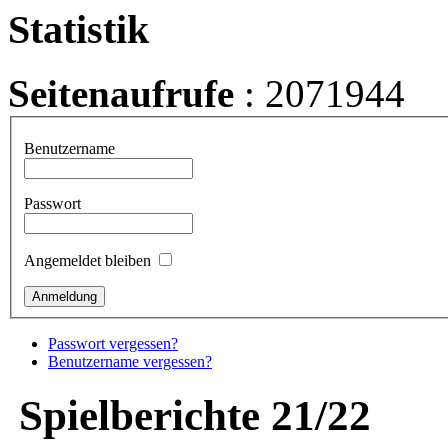
Statistik
Seitenaufrufe
: 2071944
Benutzername
Passwort
Angemeldet bleiben
Passwort vergessen?
Benutzername vergessen?
Spielberichte 21/22