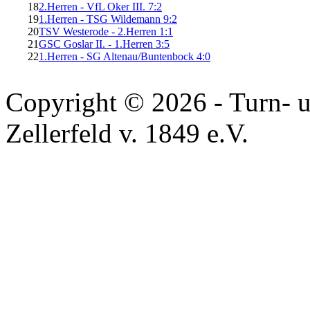
18
2.Herren - VfL Oker III. 7:2
19
1.Herren - TSG Wildemann 9:2
20
TSV Westerode - 2.Herren 1:1
21
GSC Goslar II. - 1.Herren 3:5
22
1.Herren - SG Altenau/Buntenbock 4:0
Copyright © 2026 - Turn- u
Zellerfeld v. 1849 e.V.