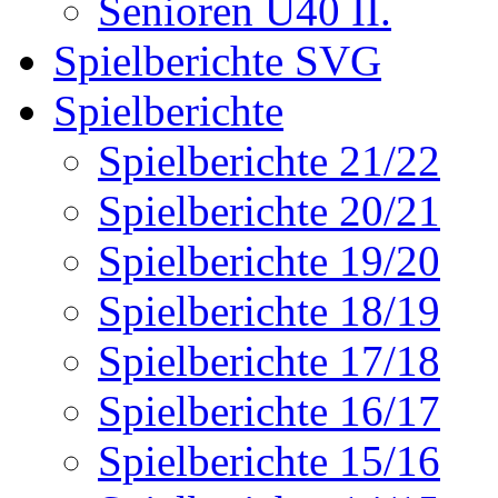
Senioren Ü40 II.
Spielberichte SVG
Spielberichte
Spielberichte 21/22
Spielberichte 20/21
Spielberichte 19/20
Spielberichte 18/19
Spielberichte 17/18
Spielberichte 16/17
Spielberichte 15/16