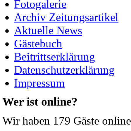
Fotogalerie
Archiv Zeitungsartikel
Aktuelle News
Gästebuch
Beitrittserklärung
Datenschutzerklärung
Impressum
Wer ist online?
Wir haben 179 Gäste online