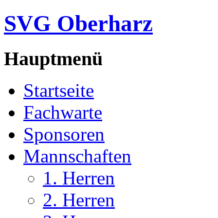
SVG Oberharz
Hauptmenü
Startseite
Fachwarte
Sponsoren
Mannschaften
1. Herren
2. Herren