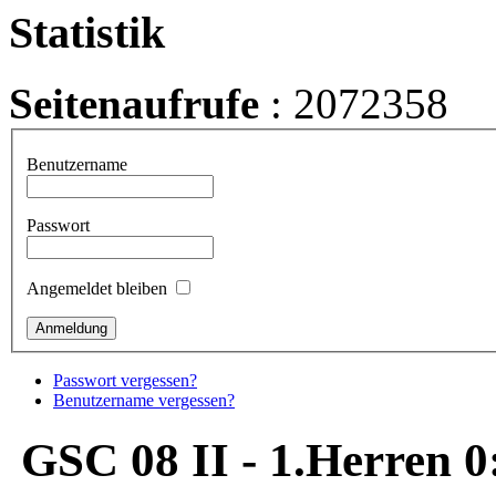
Statistik
Seitenaufrufe
: 2072358
Benutzername
Passwort
Angemeldet bleiben
Passwort vergessen?
Benutzername vergessen?
GSC 08 II - 1.Herren 0