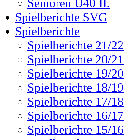
Senioren Ü40 II.
Spielberichte SVG
Spielberichte
Spielberichte 21/22
Spielberichte 20/21
Spielberichte 19/20
Spielberichte 18/19
Spielberichte 17/18
Spielberichte 16/17
Spielberichte 15/16