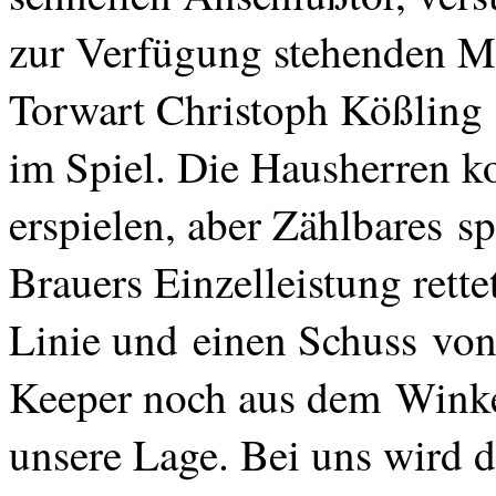
zur Verfügung stehenden Mi
Torwart Christoph Kößling 
im Spiel. Die Hausherren k
erspielen, aber Zählbares s
Brauers Einzelleistung rette
Linie und einen Schuss von
Keeper noch aus dem Winkel
unsere Lage. Bei uns wird d