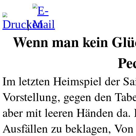
|
Wenn man kein Glü
Pe
Im letzten Heimspiel der Sa
Vorstellung, gegen den Tab
aber mit leeren Händen da. 
Ausfällen zu beklagen, Von 