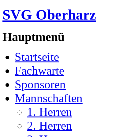
SVG Oberharz
Hauptmenü
Startseite
Fachwarte
Sponsoren
Mannschaften
1. Herren
2. Herren