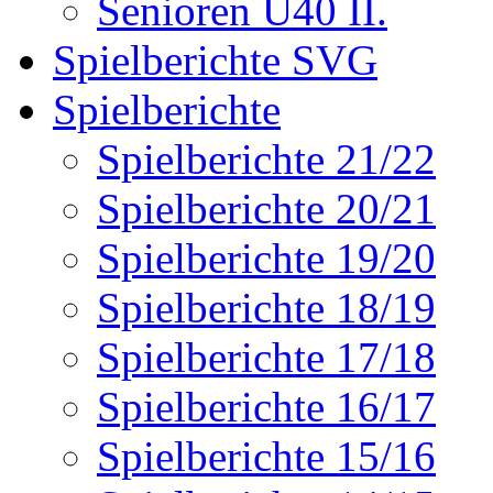
Senioren Ü40 II.
Spielberichte SVG
Spielberichte
Spielberichte 21/22
Spielberichte 20/21
Spielberichte 19/20
Spielberichte 18/19
Spielberichte 17/18
Spielberichte 16/17
Spielberichte 15/16