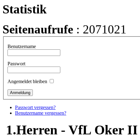
Statistik
Seitenaufrufe
: 2071021
Benutzername
Passwort
Angemeldet bleiben
Passwort vergessen?
Benutzername vergessen?
1.Herren - VfL Oker II