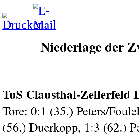
|
Niederlage der Zw
TuS Clausthal-Zellerfeld I
Tore: 0:1 (35.) Peters/Foule
(56.) Duerkopp, 1:3 (62.) Pe