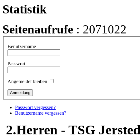
Statistik
Seitenaufrufe
: 2071022
Benutzername
Passwort
Angemeldet bleiben
Passwort vergessen?
Benutzername vergessen?
2.Herren - TSG Jersted