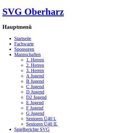
SVG Oberharz
Hauptmenü
Startseite
Fachwarte
Sponsoren
Mannschaften
1. Herren
2. Herren
3. Herren
A Jugend
B Jugend
C Jugend
D Jugend
D2 Jugend
E Jugend
F Jugend
G Jugend
Senioren Ü40 I.
Senioren Ü40 II.
Spielberichte SVG